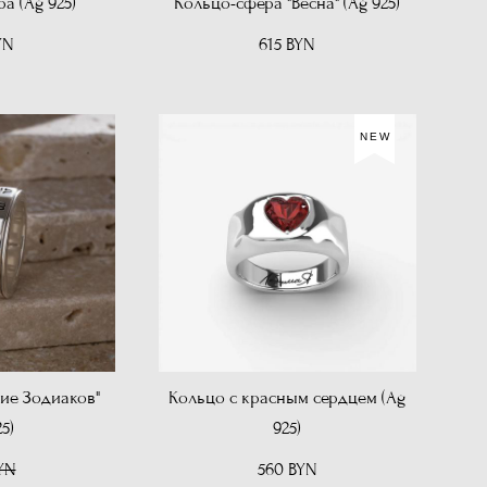
а (Ag 925)
Кольцо-сфера "Весна" (Ag 925)
YN
615 BYN
NEW
ие Зодиаков"
Кольцо с красным сердцем (Ag
5)
925)
YN
560 BYN