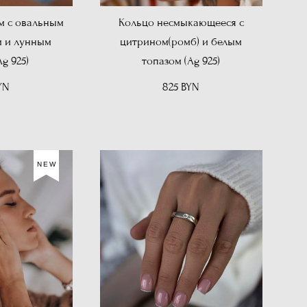
м с овальным
Кольцо несмыкающееся с
 и лунным
цитрином(ромб) и белым
g 925)
топазом (Ag 925)
YN
825 BYN
NEW