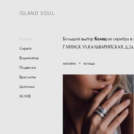
ISLAND SOUL
Большой выбор
Колец
из серебра в 
Кольца
Г.МИНСК УЛ.КАЛЬВАРИЙСКАЯ, Д.24, 
Серьги
Бодичейны
магазин
>
кольца
Подвески
Браслеты
Цепочки
HOME