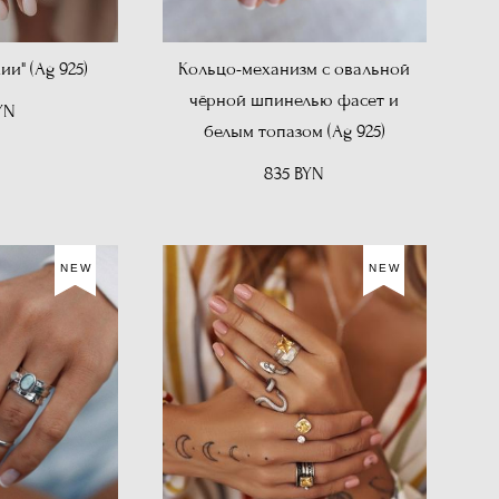
ии" (Ag 925)
Кольцо-механизм с овальной
чёрной шпинелью фасет и
YN
белым топазом (Ag 925)
835 BYN
NEW
NEW