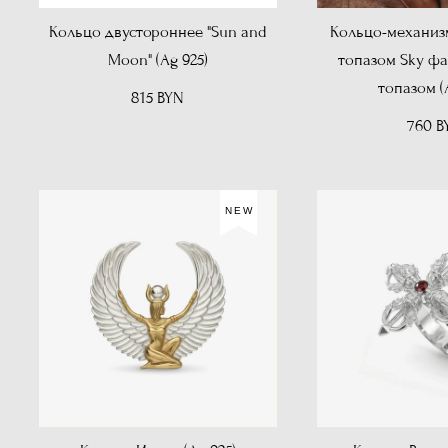
Кольцо двустороннее "Sun and
Кольцо-механиз
Moon" (Ag 925)
топазом Sky фа
топазом (
815 BYN
760 B
NEW