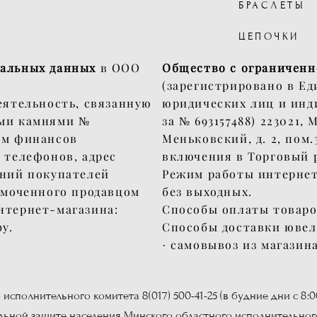
БРАСЛЕТЫ
ЦЕПОЧКИ
нальных данных
в ООО
Общество с ограниченн
(зарегистрировано в Ед
еятельность, связанную
юридических лиц и инд
ыми камнями №
за № 693157488) 223021,
ом финансов
Меньковский, д. 2, пом.
 телефонов, адрес
включения в Торговый р
ений покупателей
Режим работы интернет-
омоченного продавцом
без выходных.
нтернет-магазина:
Способы оплаты товаро
by.
Способы доставки ювел
· самовывоз из магазин
сполнительного комитета 8(017) 500-41-25 (в будние дни с 8:00 
альной защите населения Минского областного исполнительного 