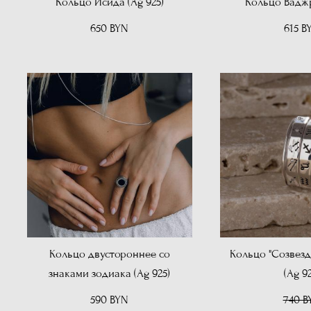
Кольцо Исида (Ag 925)
Кольцо Ваджр
650 BYN
615 B
Кольцо двустороннее со
Кольцо "Созвезд
знаками зодиака (Ag 925)
(Ag 92
590 BYN
740 B