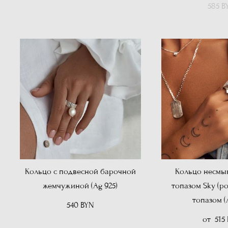
585 B
Кольцо с подвесной барочной
Кольцо несмы
жемчужиной (Ag 925)
топазом Sky (р
топазом (
540 BYN
от 515