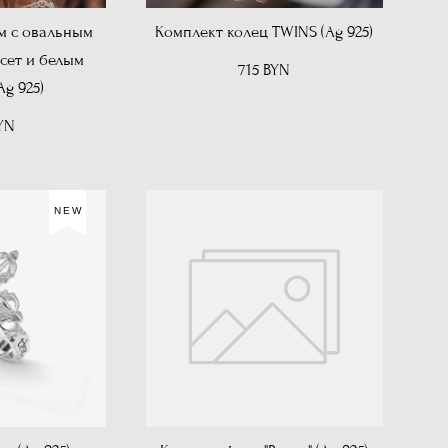
м с овальным
Комплект колец TWINS (Ag 925)
сет и белым
715 BYN
Ag 925)
YN
NEW