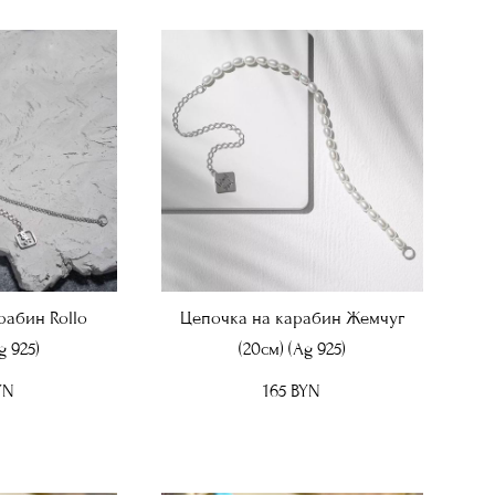
рабин Rollo
Цепочка на карабин Жемчуг
g 925)
(20см) (Ag 925)
YN
165 BYN