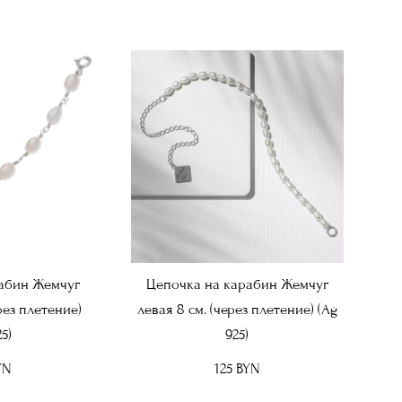
абин Жемчуг
Цепочка на карабин Жемчуг
рез плетение)
левая 8 см. (через плетение) (Ag
5)
925)
YN
125 BYN