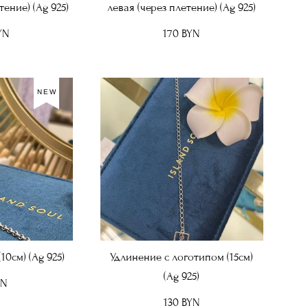
тение) (Ag 925)
левая (через плетение) (Ag 925)
YN
170 BYN
NEW
10см) (Ag 925)
Удлинение с логотипом (15см)
(Ag 925)
YN
130 BYN