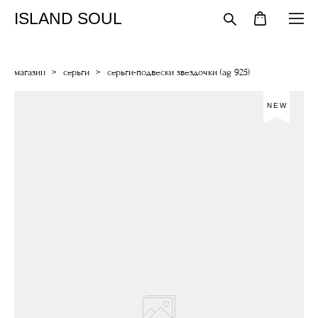
ISLAND SOUL
магазин
>
серьги
>
серьги-подвески звездочки (ag 925)
NEW