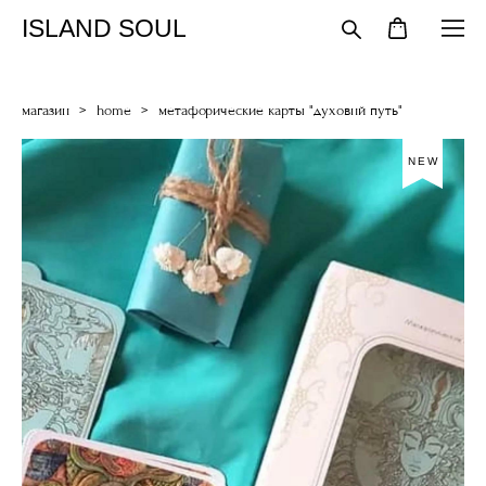
ISLAND SOUL
магазин
>
home
>
метафорические карты "духовнй путь"
NEW