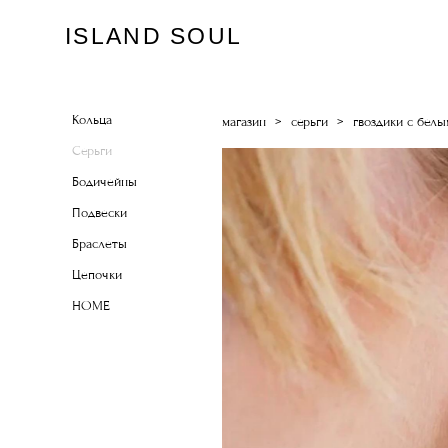
ISLAND SOUL
Кольца
магазин
>
серьги
>
гвоздики с белым
Серьги
Бодичейны
Подвески
Браслеты
Цепочки
HOME