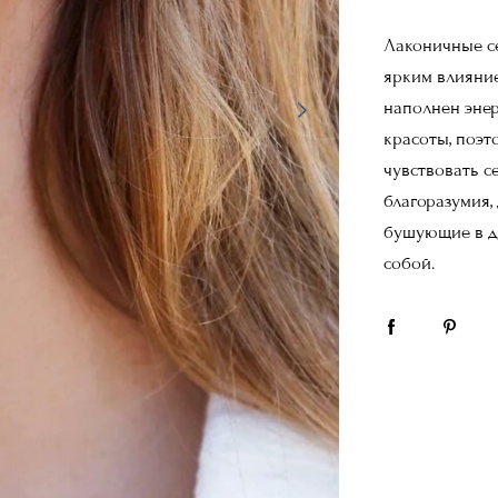
Лаконичные с
ярким влияние
наполнен энер
красоты, поэт
чувствовать с
благоразумия,
бушующие в д
собой.