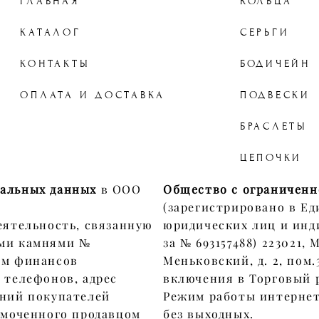
ГЛАВНАЯ
КОЛЬЦА
КАТАЛОГ
СЕРЬГИ
КОНТАКТЫ
БОДИЧЕЙН
ОПЛАТА И ДОСТАВКА
ПОДВЕСКИ
БРАСЛЕТЫ
ЦЕПОЧКИ
нальных данных
в ООО
Общество с ограниченн
(зарегистрировано в Ед
еятельность, связанную
юридических лиц и инд
ыми камнями №
за № 693157488) 223021,
ом финансов
Меньковский, д. 2, пом.
 телефонов, адрес
включения в Торговый р
ений покупателей
Режим работы интернет-
омоченного продавцом
без выходных.